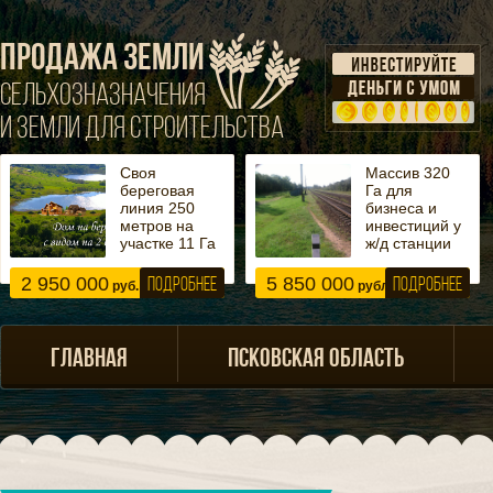
ПРОДАЖА ЗЕМЛИ
СЕЛЬХОЗНАЗНАЧЕНИЯ
И ЗЕМЛИ ДЛЯ СТРОИТЕЛЬСТВА
Своя
Массив 320
береговая
Га для
линия 250
бизнеса и
метров на
инвестиций у
участке 11 Га
ж/д станции
2 950 000
5 850 000
ПОДРОБНЕЕ
ПОДРОБНЕЕ
руб.
рублей
ГЛАВНАЯ
ПСКОВСКАЯ ОБЛАСТЬ