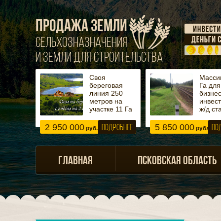
ПРОДАЖА ЗЕМЛИ
СЕЛЬХОЗНАЗНАЧЕНИЯ
И ЗЕМЛИ ДЛЯ СТРОИТЕЛЬСТВА
Своя
Масси
береговая
Га для
линия 250
бизнес
метров на
инвест
участке 11 Га
ж/д ст
2 950 000
5 850 000
ПОДРОБНЕЕ
ПО
руб.
рублей
ГЛАВНАЯ
ПСКОВСКАЯ ОБЛАСТЬ