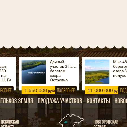
Дачный
Мыс 48,
вая
участок 3 Га с
берего
250
берегом
озера У
 на
озера
полуос
 11 Га
Островно
1 550 000
11 000 000
РОБНЕЕ
ПОДРОБНЕЕ
ПОД
рублей
руб.
СЕЛЬХОЗ ЗЕМЛЯ
ПРОДАЖА УЧАСТКОВ
КОНТАКТЫ
НОВО
ПСКОВСКАЯ
НОВГОРОДСКАЯ