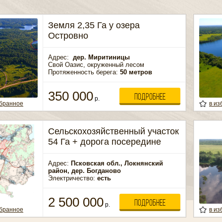
Земля 2,35 Га у озера
Островно
Адрес:
дер.
Миритиницы
Свой Оазис, окруженный лесом
Протяженность берега:
50 метров
350 000
ПОДРОБНЕЕ
р.
збранное
в из
Сельскохозяйственный участок
54 Га + дорога посередине
Адрес:
Псковская обл.,
Локнянский
район,
дер.
Богданово
Электричество:
есть
2 500 000
ПОДРОБНЕЕ
р.
збранное
в из