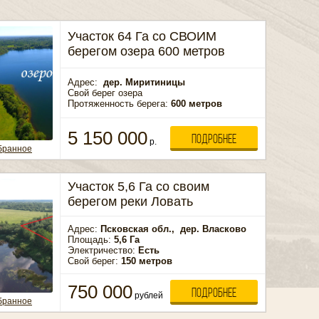
Участок 64 Га со СВОИМ
берегом озера 600 метров
Адрес:
дер.
Миритиницы
Свой берег озера
Протяженность берега:
600 метров
5 150 000
ПОДРОБНЕЕ
р.
бранное
Участок 5,6 Га со своим
берегом реки Ловать
Адрес:
Псковская обл.,
дер.
Власково
Площадь:
5,6 Га
Электричество:
Есть
Свой берег:
150 метров
750 000
ПОДРОБНЕЕ
рублей
бранное