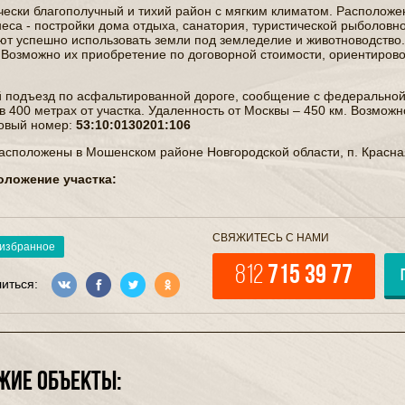
чески благополучный и тихий район с мягким климатом. Расположе
неса - постройки дома отдыха, санатория, туристической рыболовн
ют успешно использовать земли под земледелие и животноводство
. Возможно их приобретение по договорной стоимости, ориентирово
 подъезд по асфальтированной дороге, сообщение с федеральной
 в 400 метрах от участка. Удаленность от Москвы – 450 км. Возмож
овый номер:
53:10:0130201:106
асположены в Мошенском районе Новгородской области, п. Красна
оложение участка:
СВЯЖИТЕСЬ С НАМИ
 избранное
812
715 39 77
иться:
ЖИЕ ОБЪЕКТЫ: