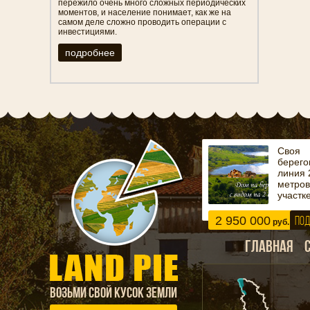
пережило очень много сложных периодических
моментов, и население понимает, как же на
самом деле сложно проводить операции с
инвестициями.
подробнее
Своя
берего
линия 
метров
участке
2 950 000
ПОД
руб.
ГЛАВНАЯ
ВОЗЬМИ СВОЙ КУСОК ЗЕМЛИ