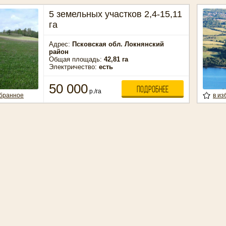
5 земельных участков 2,4-15,11
га
Адрес:
Псковская обл.
Локнянский
район
Общая площадь:
42,81 га
Электричество:
есть
50 000
ПОДРОБНЕЕ
р./га
збранное
в из