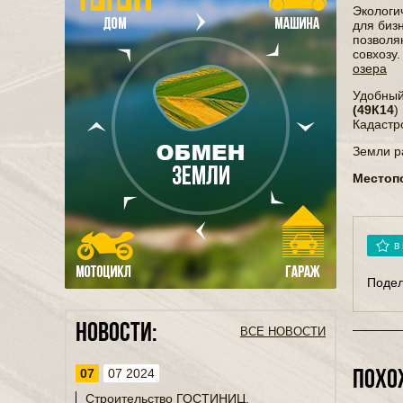
Экологи
для биз
позволя
совхозу
озера
Удобный
(49К14
)
Кадастр
Земли р
Местоп
в
Подел
Новости:
ВСЕ НОВОСТИ
07
07 2024
ПОХО
Строительство ГОСТИНИЦ,