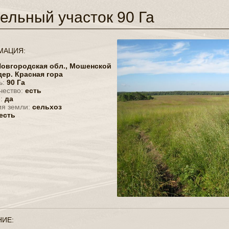
ельный участок 90 Га
МАЦИЯ:
овгородская обл.,
Мошенской
ер. Красная гора
ь:
90 Га
чество:
есть
е:
да
ия земли:
сельхоз
есть
ИЕ: